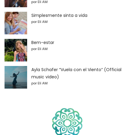
por Elï AM
Simplesmente sinta a vida
por Elï AM
Bem-estar
por Elï AM
Ayla Schafer “Vuela con el Viento” (Official
music video)
por Elï AM